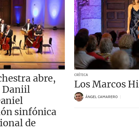
hestra abre,
CRÍTICA
Los Marcos His
 Daniil
ÁNGEL CAMARERO
aniel
ón sinfónica
cional de