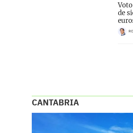
Voto,
de s
euro
R
CANTABRIA