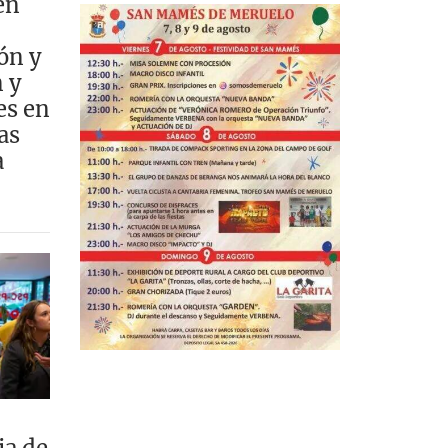
en
ón y
 y
es en
as
a
ia de