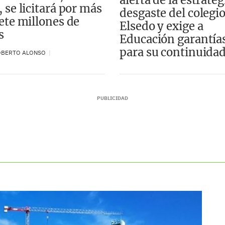
 se licitará por más
desgaste del colegi
iete millones de
Elsedo y exige a
s
Educación garantía
para su continuida
OBERTO ALONSO