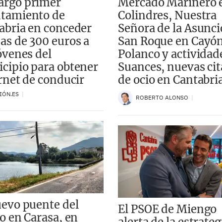
rgo primer
Mercado Marinero 
tamiento de
Colindres, Nuestra
abria en conceder
Señora de la Asunci
as de 300 euros a
San Roque en Cayón
jóvenes del
Polanco y actividad
cipio para obtener
Suances, nuevas cit
arnet de conducir
de ocio en Cantabri
IÓN.ES
ROBERTO ALONSO
uevo puente del
El PSOE de Miengo
to en Carasa, en
alerta de la estrateg