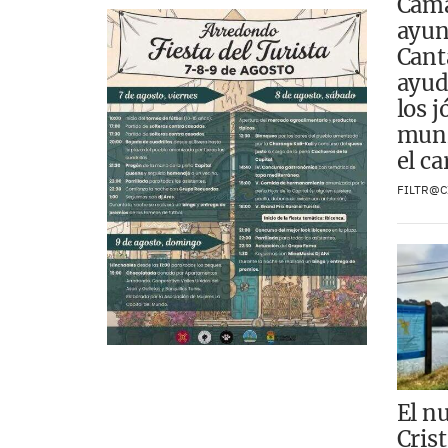
Cama
ayun
Cant
ayud
los 
muni
el c
FILTR@C
El n
Cris