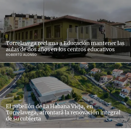
Torrelavega reclama a Educación mantener las
aulas de dos años en los centros educativos
ROBERTO ALONSO
El pabellón de La Habana Vieja, en
Torrelavega, afrontará la renovación integral
de su cubierta