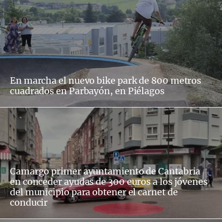
En marcha el nuevo bike park de 800 metros
cuadrados en Parbayón, en Piélagos
Camargo primer ayuntamiento de Cantabria
en conceder ayudas de 300 euros a los jóvenes
del municipio para obtener el carnet de
conducir