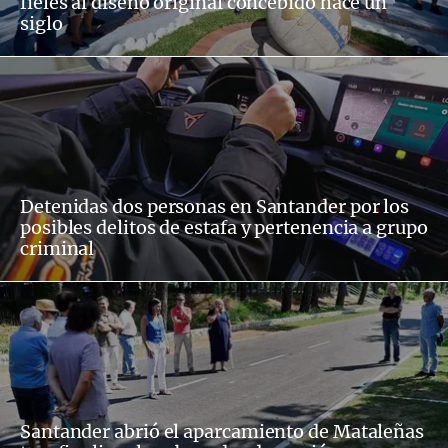
fieles al diseño original concebido hace un
siglo
Detenidas dos personas en Santander por los
posibles delitos de estafa y pertenencia a grupo
criminal
Santander abrió el aparcamiento de Mataleñas