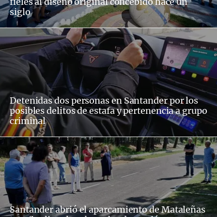
fieles al diseño original concebido hace un
siglo
Detenidas dos personas en Santander por los
posibles delitos de estafa y pertenencia a grupo
criminal
Santander abrió el aparcamiento de Mataleñas