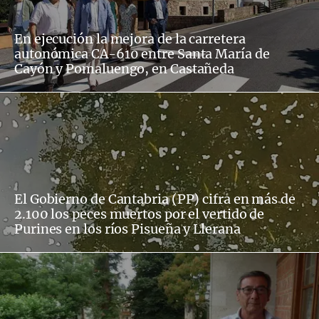
En ejecución la mejora de la carretera
autonómica CA-610 entre Santa María de
Cayón y Pomaluengo, en Castañeda
El Gobierno de Cantabria (PP) cifra en más de
2.100 los peces muertos por el vertido de
Purines en los ríos Pisueña y Llerana