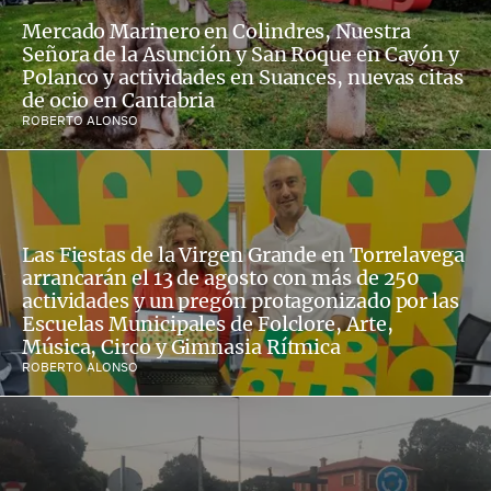
Mercado Marinero en Colindres, Nuestra
Señora de la Asunción y San Roque en Cayón y
Polanco y actividades en Suances, nuevas citas
de ocio en Cantabria
ROBERTO ALONSO
Las Fiestas de la Virgen Grande en Torrelavega
arrancarán el 13 de agosto con más de 250
actividades y un pregón protagonizado por las
Escuelas Municipales de Folclore, Arte,
Música, Circo y Gimnasia Rítmica
ROBERTO ALONSO