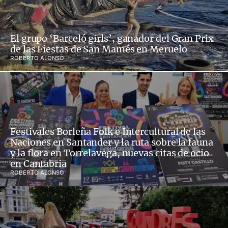
El grupo ‘Barceló girls’, ganador del Gran Prix
de las Fiestas de San Mamés en Meruelo
ROBERTO ALONSO
Festivales Borleña Folk e Intercultural de las
Naciones en Santander y la ruta sobre la fauna
y la flora en Torrelavega, nuevas citas de ocio
en Cantabria
ROBERTO ALONSO