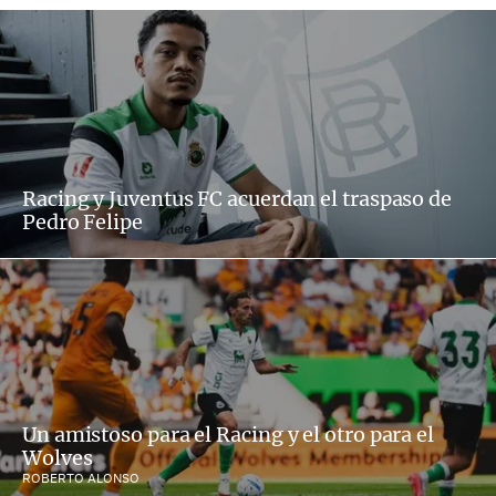
Racing y Juventus FC acuerdan el traspaso de
Pedro Felipe
Un amistoso para el Racing y el otro para el
Wolves
ROBERTO ALONSO