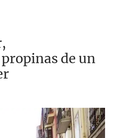
,
 propinas de un
er