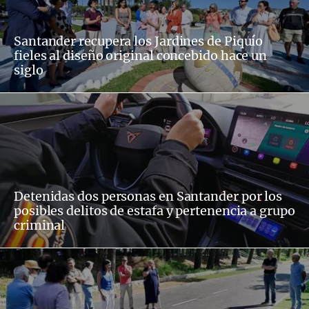
Santander recupera los Jardines de Piquío
fieles al diseño original concebido hace un
siglo
Detenidas dos personas en Santander por los
posibles delitos de estafa y pertenencia a grupo
criminal