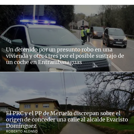
Un detenido por un presunto robo en una
vivienda y otros tres por el posible sustrajo de
un coche en Entrambasaguas
El PRC y el PP de Meruelo discrepan sobre el
origen de conceder una calle al alcalde Evaristo
Domínguez
ROBERTO ALONSO