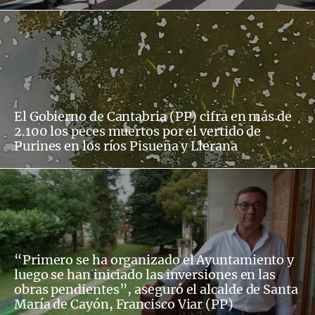
El Gobierno de Cantabria (PP) cifra en más de
2.100 los peces muertos por el vertido de
Purines en los ríos Pisueña y Llerana
“Primero se ha organizado el Ayuntamiento y
luego se han iniciado las inversiones en las
obras pendientes”, aseguró el alcalde de Santa
María de Cayón, Francisco Viar (PP)