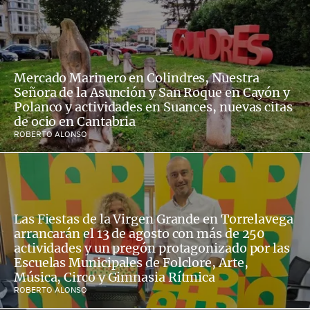
Mercado Marinero en Colindres, Nuestra
Señora de la Asunción y San Roque en Cayón y
Polanco y actividades en Suances, nuevas citas
de ocio en Cantabria
ROBERTO ALONSO
Las Fiestas de la Virgen Grande en Torrelavega
arrancarán el 13 de agosto con más de 250
actividades y un pregón protagonizado por las
Escuelas Municipales de Folclore, Arte,
Música, Circo y Gimnasia Rítmica
ROBERTO ALONSO