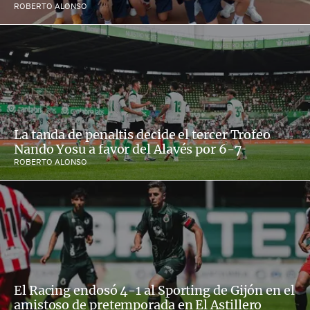
ROBERTO ALONSO
La tanda de penaltis decide el tercer Trofeo
Nando Yosu a favor del Alavés por 6-7
ROBERTO ALONSO
El Racing endosó 4-1 al Sporting de Gijón en el
amistoso de pretemporada en El Astillero