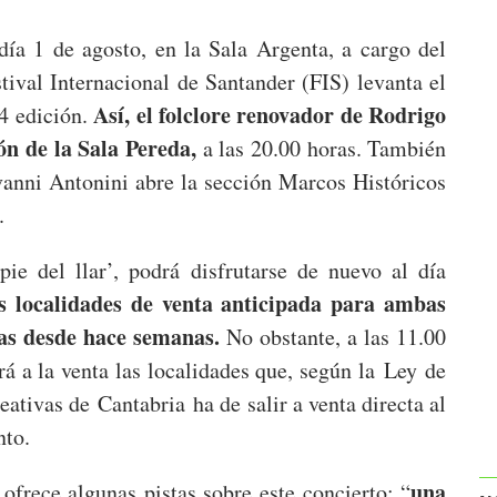
día 1 de agosto, en la Sala Argenta, a cargo del
stival Internacional de Santander (FIS) levanta el
Así, el folclore renovador de Rodrigo
74 edición.
ón de la Sala Pereda,
a las 20.00 horas. También
vanni Antonini abre la sección Marcos Históricos
.
ie del llar’, podrá disfrutarse de nuevo al día
s localidades de venta anticipada para ambas
das desde hace semanas.
No obstante, a las 11.00
rá a la venta las localidades que, según la Ley de
ativas de Cantabria ha de salir a venta directa al
nto.
una
ofrece algunas pistas sobre este concierto: “