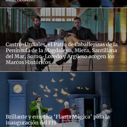
ÁNGEL CAMARERO
Castro-Urdiales, el Patio de Caballerizas de la
Península de la Magdalena, Miera, Santillana
del Mar, Somo-Loredo y Argüeso acogen los
Marcos Históricos
Brillante y emotiva ‘Flauta Mágica’ para la
inauguración del FIS