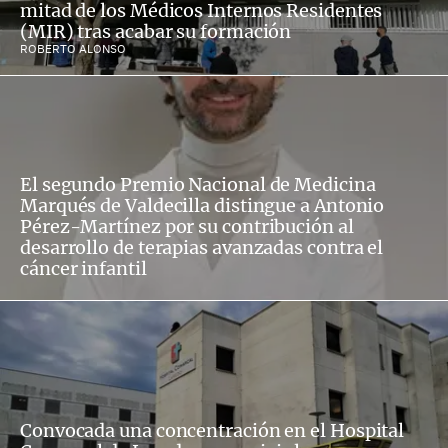
mitad de los Médicos Internos Residentes
(MIR) tras acabar su formación
ROBERTO ALONSO
El segundo Premio Nacional de Medicina
Marqués de Valdecilla distingue a Antonio
Pérez-Martínez por su contribución al
desarrollo de terapias avanzadas contra el
cáncer infantil
Convocada una concentración en el Hospital