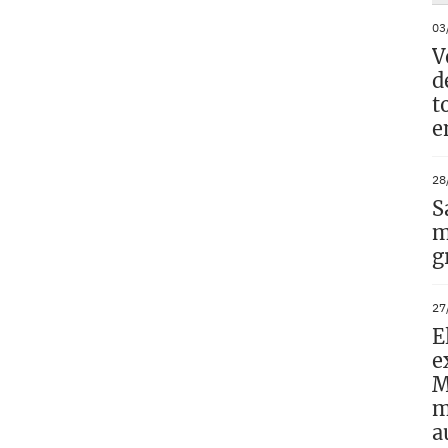
03
V
d
t
e
28
S
m
g
27
E
e
M
m
a