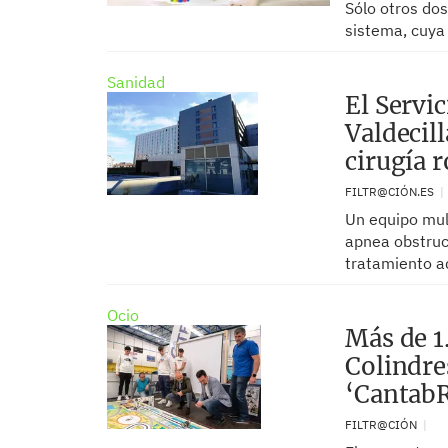
Sólo otros do
sistema, cuya 
Sanidad
El Servic
Valdecil
cirugía 
FILTR@CIÓN.ES
Un equipo mult
apnea obstruc
tratamiento a
Ocio
Más de 1
Colindres
‘Cantab
FILTR@CIÓN