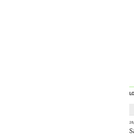
L
28
S