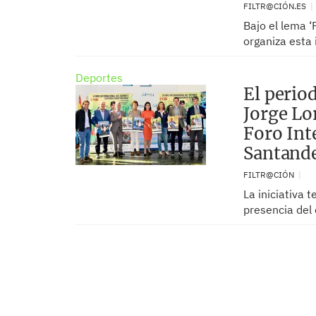
FILTR@CIÓN.ES
Bajo el lema ‘
organiza esta 
Deportes
El period
Jorge Lo
Foro Int
Santand
FILTR@CIÓN
La iniciativa 
presencia del