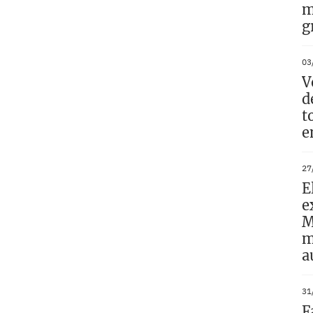
m
g
03
V
d
t
e
27
E
e
M
m
a
31
F