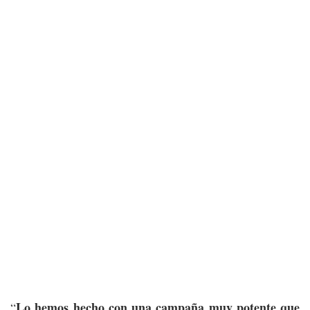
Lo hemos hecho con una campaña muy potente que
“