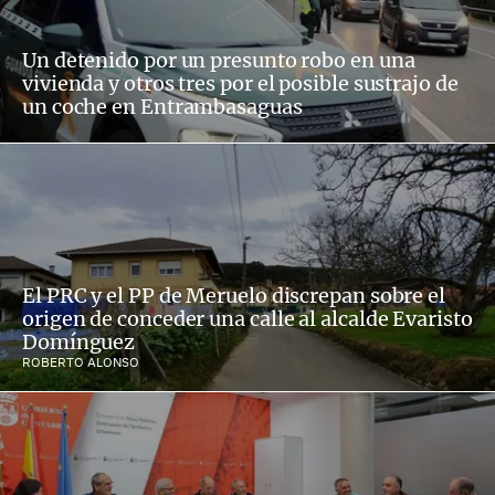
Un detenido por un presunto robo en una
vivienda y otros tres por el posible sustrajo de
un coche en Entrambasaguas
El PRC y el PP de Meruelo discrepan sobre el
origen de conceder una calle al alcalde Evaristo
Domínguez
ROBERTO ALONSO