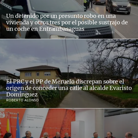
Un detenido por un presunto robo en una
vivienda y otros tres por el posible sustrajo de
un coche en Entrambasaguas
El PRC y el PP de Meruelo discrepan sobre el
origen de conceder una calle al alcalde Evaristo
Domínguez
ROBERTO ALONSO