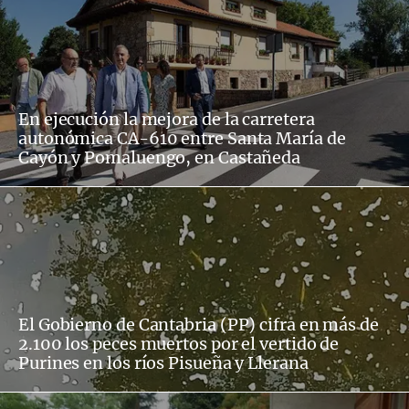
En ejecución la mejora de la carretera
autonómica CA-610 entre Santa María de
Cayón y Pomaluengo, en Castañeda
El Gobierno de Cantabria (PP) cifra en más de
2.100 los peces muertos por el vertido de
Purines en los ríos Pisueña y Llerana