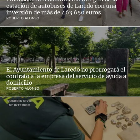
estación de autobuses de Laredo con una
inversión de más de 463.650 euros
ROBERTO ALONSO
El Ayuntamiento de Laredo no prorrogará el
contrato a la empresa del servicio de ayuda a
domicilio
ROBERTO ALONSO