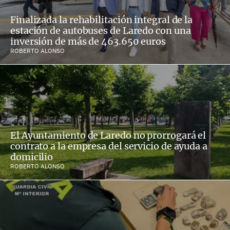
Finalizada la rehabilitación integral de la
estación de autobuses de Laredo con una
inversión de más de 463.650 euros
ROBERTO ALONSO
El Ayuntamiento de Laredo no prorrogará el
contrato a la empresa del servicio de ayuda a
domicilio
ROBERTO ALONSO