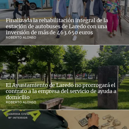
Finalizada la rehabilitación integral de la
estación de autobuses de Laredo con una
inversión de más de 463.650 euros
ROBERTO ALONSO
El Ayuntamiento de Laredo no prorrogará el
contrato a la empresa del servicio de ayuda a
domicilio
ROBERTO ALONSO