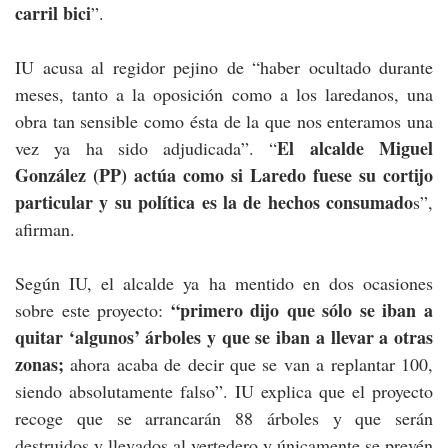
carril bici
”.
IU acusa al regidor pejino de “haber ocultado durante
meses, tanto a la oposición como a los laredanos, una
obra tan sensible como ésta de la que nos enteramos una
El alcalde Miguel
vez ya ha sido adjudicada”. “
González (PP) actúa como si Laredo fuese su cortijo
particular y su política es la de hechos consumado
s”,
afirman.
Según IU, el alcalde ya ha mentido en dos ocasiones
“primero dijo que sólo se iban a
sobre este proyecto:
quitar ‘algunos’ árboles y que se iban a llevar a otras
zonas;
ahora acaba de decir que se van a replantar 100,
siendo absolutamente falso”. IU explica que el proyecto
recoge que se arrancarán 88 árboles y que serán
destruidos y llevados al vertedero y únicamente se prevén