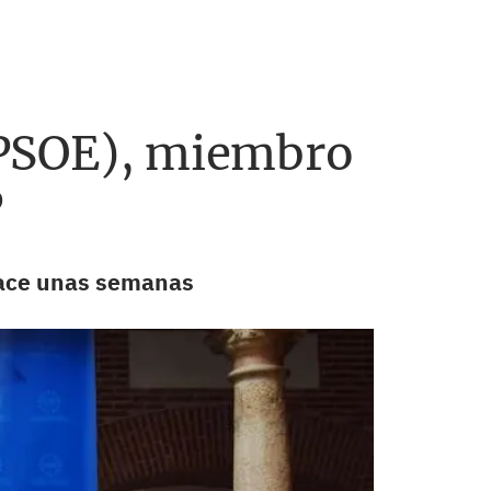
 (PSOE), miembro
P
 hace unas semanas