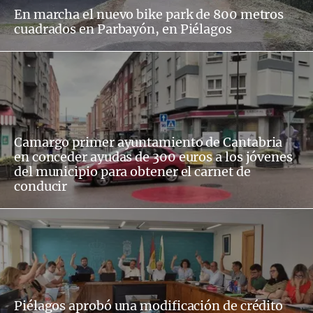
En marcha el nuevo bike park de 800 metros
cuadrados en Parbayón, en Piélagos
Camargo primer ayuntamiento de Cantabria
en conceder ayudas de 300 euros a los jóvenes
del municipio para obtener el carnet de
conducir
Piélagos aprobó una modificación de crédito