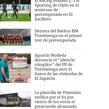
El Racing endosó 4-1 al
Sporting de Gijón en el
amistoso de
pretemporada en El
Astillero
Derrota del Bathco BM
Torrelavega en el primer
test de pretemporada
Agustín Molleda
denuncia el "silencio
cómplice" del PP de
Torrelavega ante el
fiasco de las viviendas de
El Zapatón
La plantilla de Prysmian
ratifica por el 82 por
ciento de los votos el
preacuerdo alcanzado