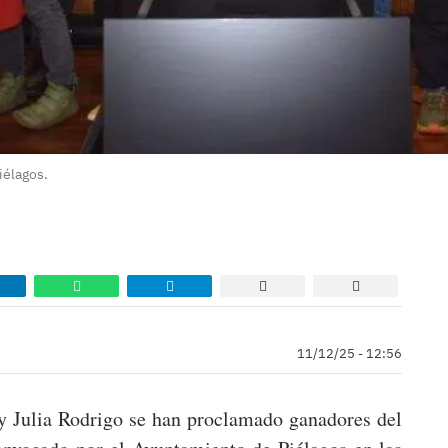
iélagos.
11/12/25 - 12:56
y Julia Rodrigo se han proclamado ganadores del