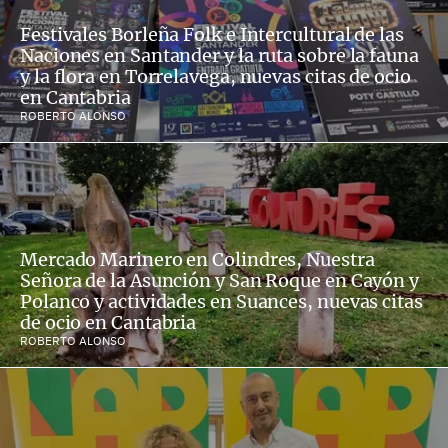
Festivales Borleña Folk e Intercultural de las
Naciones en Santander y la ruta sobre la fauna
y la flora en Torrelavega, nuevas citas de ocio
en Cantabria
ROBERTO ALONSO
Mercado Marinero en Colindres, Nuestra
Señora de la Asunción y San Roque en Cayón y
Polanco y actividades en Suances, nuevas citas
de ocio en Cantabria
ROBERTO ALONSO