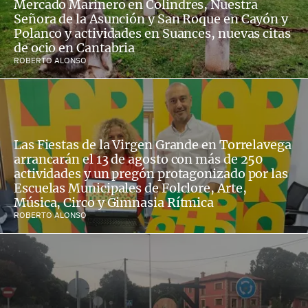
Mercado Marinero en Colindres, Nuestra
Señora de la Asunción y San Roque en Cayón y
Polanco y actividades en Suances, nuevas citas
de ocio en Cantabria
ROBERTO ALONSO
Las Fiestas de la Virgen Grande en Torrelavega
arrancarán el 13 de agosto con más de 250
actividades y un pregón protagonizado por las
Escuelas Municipales de Folclore, Arte,
Música, Circo y Gimnasia Rítmica
ROBERTO ALONSO