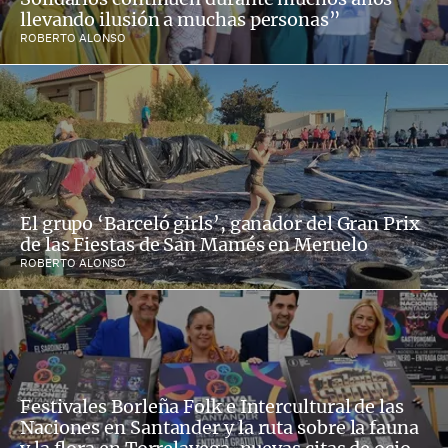
llevando ilusión a muchas personas”
ROBERTO ALONSO
El grupo ‘Barceló girls’, ganador del Gran Prix
de las Fiestas de San Mamés en Meruelo
ROBERTO ALONSO
Festivales Borleña Folk e Intercultural de las
Naciones en Santander y la ruta sobre la fauna