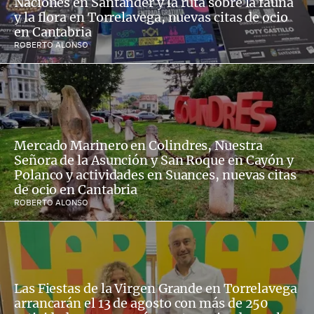
Naciones en Santander y la ruta sobre la fauna
y la flora en Torrelavega, nuevas citas de ocio
en Cantabria
ROBERTO ALONSO
Mercado Marinero en Colindres, Nuestra
Señora de la Asunción y San Roque en Cayón y
Polanco y actividades en Suances, nuevas citas
de ocio en Cantabria
ROBERTO ALONSO
Las Fiestas de la Virgen Grande en Torrelavega
arrancarán el 13 de agosto con más de 250