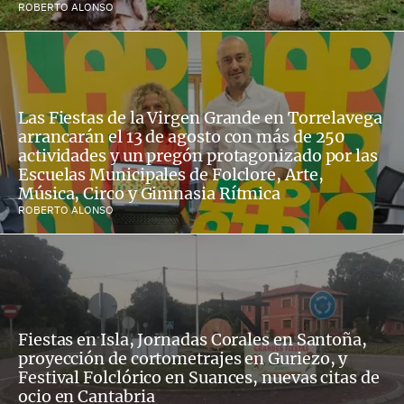
ROBERTO ALONSO
Las Fiestas de la Virgen Grande en Torrelavega
arrancarán el 13 de agosto con más de 250
actividades y un pregón protagonizado por las
Escuelas Municipales de Folclore, Arte,
Música, Circo y Gimnasia Rítmica
ROBERTO ALONSO
Fiestas en Isla, Jornadas Corales en Santoña,
proyección de cortometrajes en Guriezo, y
Festival Folclórico en Suances, nuevas citas de
ocio en Cantabria