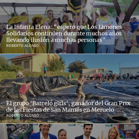
La Infanta Elena: “espero que Los Limones
Solidarios continúen durante muchos años
llevando ilusión a muchas personas”
ROBERTO ALONSO
El grupo ‘Barceló girls’, ganador del Gran Prix
de las Fiestas de San Mamés en Meruelo
ROBERTO ALONSO