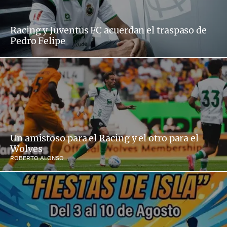
Racing y Juventus FC acuerdan el traspaso de
Pedro Felipe
Un amistoso para el Racing y el otro para el
Wolves
ROBERTO ALONSO