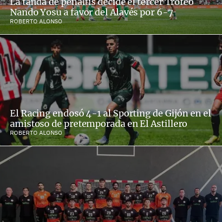
La tanda de penaltis decide el tercer Trofeo
Nando Yosu a favor del Alavés por 6-7
ROBERTO ALONSO
El Racing endosó 4-1 al Sporting de Gijón en el
amistoso de pretemporada en El Astillero
ROBERTO ALONSO