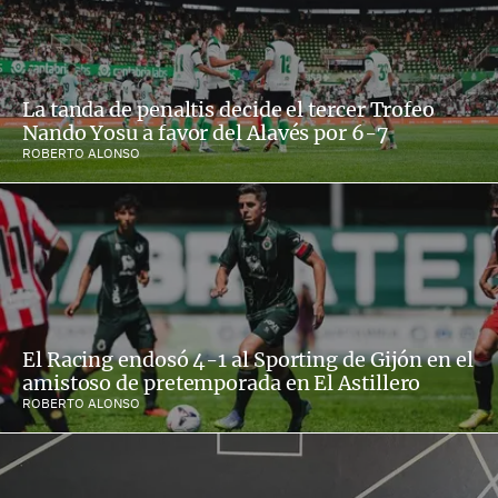
La tanda de penaltis decide el tercer Trofeo
Nando Yosu a favor del Alavés por 6-7
ROBERTO ALONSO
El Racing endosó 4-1 al Sporting de Gijón en el
amistoso de pretemporada en El Astillero
ROBERTO ALONSO