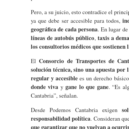
Pero, a su juicio, esto contradice el princ
in
ya que debe ser accesible para todos,
geográfica de cada persona
. En lugar d
líneas de autobús público
taxis a dem
,
los consultorios médicos que sostienen l
Consorcio de Transportes de Cant
El
solución técnica, sino una apuesta por la
regular y accesible
es un derecho básico
donde viva
gane lo que gane
y
. “Es al
Cantabria”, señalan.
so
Desde Podemos Cantabria exigen
responsabilidad política
. Consideran que
que garantizar que no vuelvan a ocurri