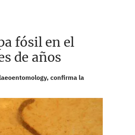
a fósil en el
es de años
alaeoentomology, confirma la