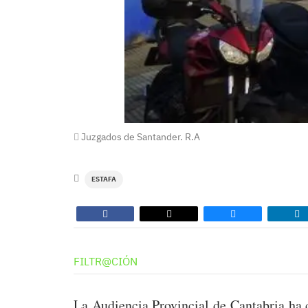
Juzgados de Santander. R.A
ESTAFA
FILTR@CIÓN
La Audiencia Provincial de Cantabria ha 